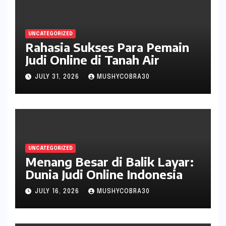
UNCATEGORIZED
Rahasia Sukses Para Pemain
Judi Online di Tanah Air
JULY 31, 2026
MUSHYCOBRA30
UNCATEGORIZED
Menang Besar di Balik Layar:
Dunia Judi Online Indonesia
JULY 16, 2026
MUSHYCOBRA30