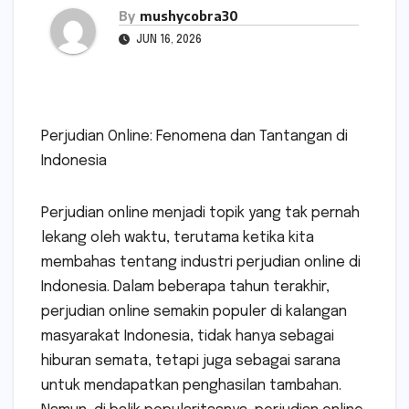
By
mushycobra30
JUN 16, 2026
Perjudian Online: Fenomena dan Tantangan di
Indonesia
Perjudian online menjadi topik yang tak pernah
lekang oleh waktu, terutama ketika kita
membahas tentang industri perjudian online di
Indonesia. Dalam beberapa tahun terakhir,
perjudian online semakin populer di kalangan
masyarakat Indonesia, tidak hanya sebagai
hiburan semata, tetapi juga sebagai sarana
untuk mendapatkan penghasilan tambahan.