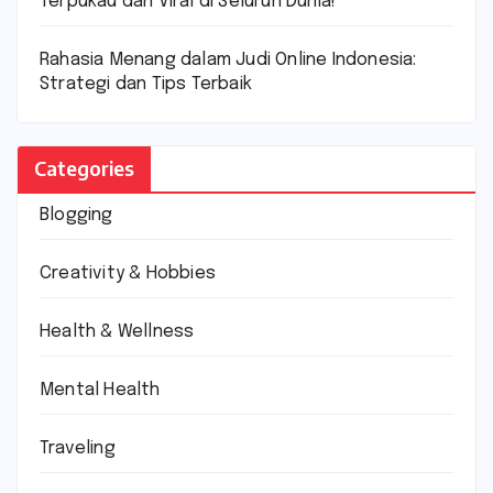
Terpukau dan Viral di Seluruh Dunia!
Rahasia Menang dalam Judi Online Indonesia:
Strategi dan Tips Terbaik
Categories
Blogging
Creativity & Hobbies
Health & Wellness
Mental Health
Traveling