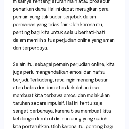
misalnya tentang aturan main atau prosedur
penarikan dana. Hal ini dapat merugikan para
pemain yang tak sadar terjebak dalam
permainan yang tidak fair. Oleh karena itu,
penting bagi kita untuk selalu berhati-hati
dalam memilih situs perjudian online yang aman
dan terpercaya.
Selain itu, sebagai pemain perjudian online, kita
juga perlu mengendalikan emosi dan nafsu
berjudi. Terkadang, rasa ingin menang besar
atau balas dendam atas kekalahan bisa
membuat kita terbawa emosi dan melakukan
taruhan secara impulsif. Hal ini tentu saja
sangat berbahaya, karena bisa membuat kita
kehilangan kontrol diri dan uang yang sudah
kita pertaruhkan. Oleh karena itu, penting bagi