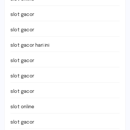
slot gacor
slot gacor
slot gacor hari ini
slot gacor
slot gacor
slot gacor
slot online
slot gacor