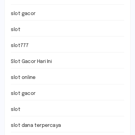
slot gacor
slot
slot777
Slot Gacor Hari Ini
slot online
slot gacor
slot
slot dana terpercaya