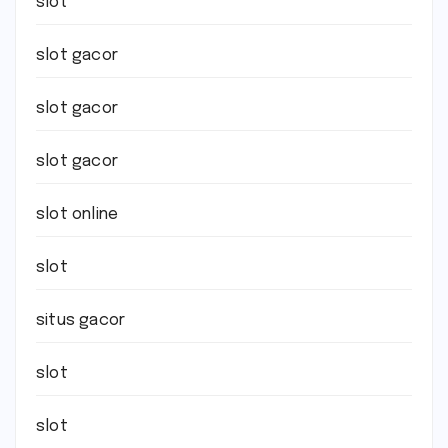
slot
slot gacor
slot gacor
slot gacor
slot online
slot
situs gacor
slot
slot