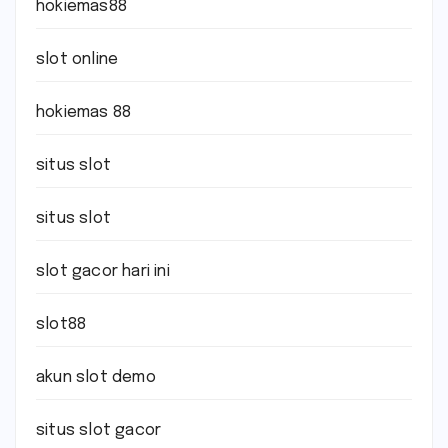
hokiemas88
slot online
hokiemas 88
situs slot
situs slot
slot gacor hari ini
slot88
akun slot demo
situs slot gacor