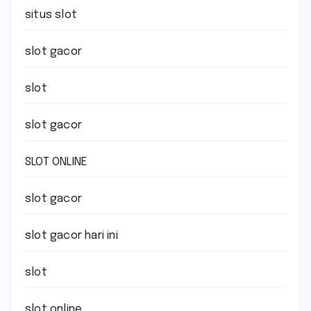
situs slot
slot gacor
slot
slot gacor
SLOT ONLINE
slot gacor
slot gacor hari ini
slot
slot online