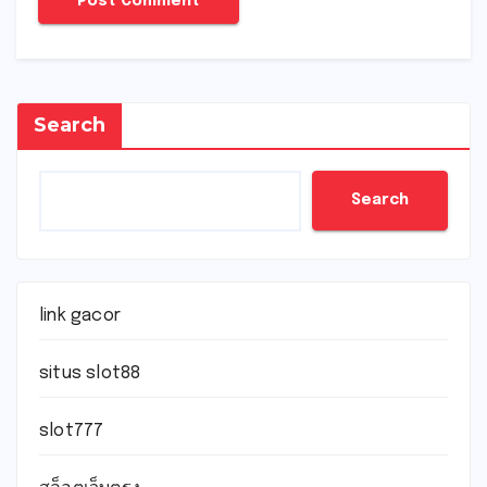
Search
Search
link gacor
situs slot88
slot777