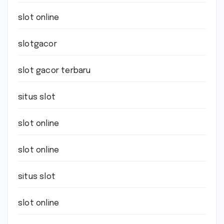
slot online
slotgacor
slot gacor terbaru
situs slot
slot online
slot online
situs slot
slot online