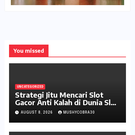
You missed
UNCATEGORIZED
Strategi Jitu Mencari Slot
Gacor Anti Kalah di Dunia Slot
Online
AUGUST 8, 2026
MUSHYCOBRA30