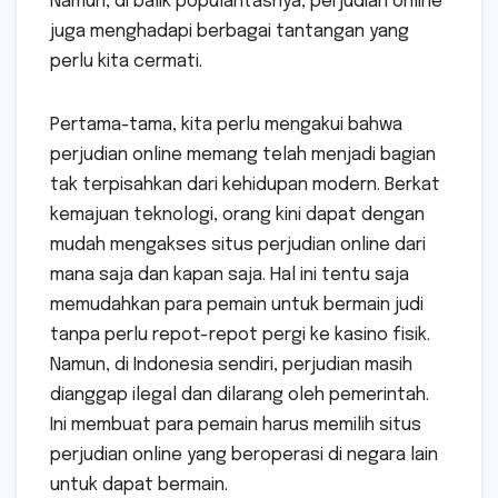
Namun, di balik popularitasnya, perjudian online
juga menghadapi berbagai tantangan yang
perlu kita cermati.
Pertama-tama, kita perlu mengakui bahwa
perjudian online memang telah menjadi bagian
tak terpisahkan dari kehidupan modern. Berkat
kemajuan teknologi, orang kini dapat dengan
mudah mengakses situs perjudian online dari
mana saja dan kapan saja. Hal ini tentu saja
memudahkan para pemain untuk bermain judi
tanpa perlu repot-repot pergi ke kasino fisik.
Namun, di Indonesia sendiri, perjudian masih
dianggap ilegal dan dilarang oleh pemerintah.
Ini membuat para pemain harus memilih situs
perjudian online yang beroperasi di negara lain
untuk dapat bermain.