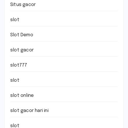
Situs gacor
slot
Slot Demo
slot gacor
slot777
slot
slot online
slot gacor hari ini
slot