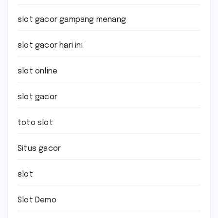
slot gacor gampang menang
slot gacor hari ini
slot online
slot gacor
toto slot
Situs gacor
slot
Slot Demo