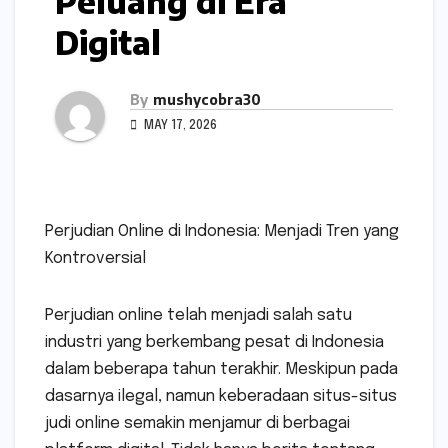
Peluang di Era
Digital
By
mushycobra30
MAY 17, 2026
Perjudian Online di Indonesia: Menjadi Tren yang
Kontroversial
Perjudian online telah menjadi salah satu
industri yang berkembang pesat di Indonesia
dalam beberapa tahun terakhir. Meskipun pada
dasarnya ilegal, namun keberadaan situs-situs
judi online semakin menjamur di berbagai