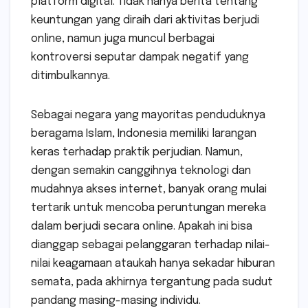
platform digital. Tidak hanya berita tentang
keuntungan yang diraih dari aktivitas berjudi
online, namun juga muncul berbagai
kontroversi seputar dampak negatif yang
ditimbulkannya.
Sebagai negara yang mayoritas penduduknya
beragama Islam, Indonesia memiliki larangan
keras terhadap praktik perjudian. Namun,
dengan semakin canggihnya teknologi dan
mudahnya akses internet, banyak orang mulai
tertarik untuk mencoba peruntungan mereka
dalam berjudi secara online. Apakah ini bisa
dianggap sebagai pelanggaran terhadap nilai-
nilai keagamaan ataukah hanya sekadar hiburan
semata, pada akhirnya tergantung pada sudut
pandang masing-masing individu.