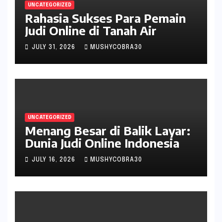
UNCATEGORIZED
Rahasia Sukses Para Pemain
Judi Online di Tanah Air
JULY 31, 2026
MUSHYCOBRA30
UNCATEGORIZED
Menang Besar di Balik Layar:
Dunia Judi Online Indonesia
JULY 16, 2026
MUSHYCOBRA30