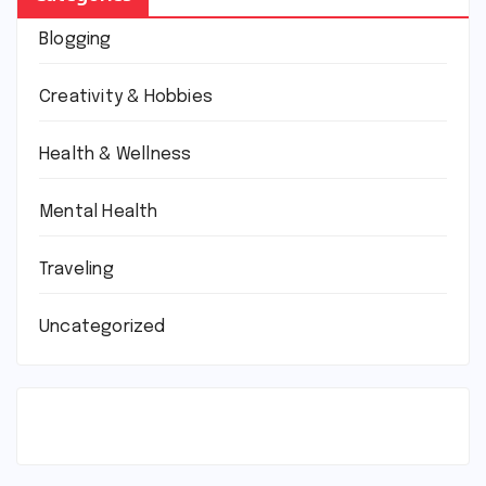
Blogging
Creativity & Hobbies
Health & Wellness
Mental Health
Traveling
Uncategorized