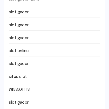
slot gacor
slot gacor
slot gacor
slot online
slot gacor
situs slot
WINSLOT118
slot gacor