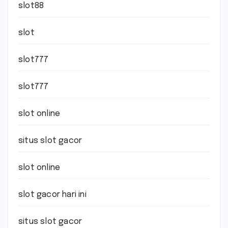
slot88
slot
slot777
slot777
slot online
situs slot gacor
slot online
slot gacor hari ini
situs slot gacor