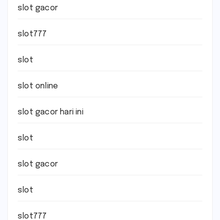
slot gacor
slot777
slot
slot online
slot gacor hari ini
slot
slot gacor
slot
slot777