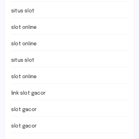
situs slot
slot online
slot online
situs slot
slot online
link slot gacor
slot gacor
slot gacor