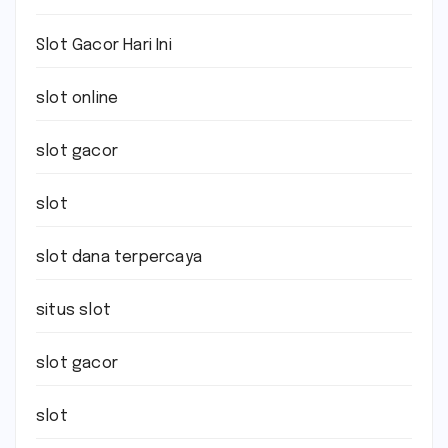
Slot Gacor Hari Ini
slot online
slot gacor
slot
slot dana terpercaya
situs slot
slot gacor
slot