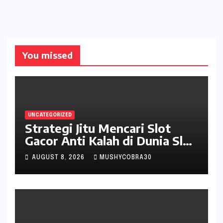
You missed
UNCATEGORIZED
Strategi Jitu Mencari Slot
Gacor Anti Kalah di Dunia Slot
Online
AUGUST 8, 2026
MUSHYCOBRA30