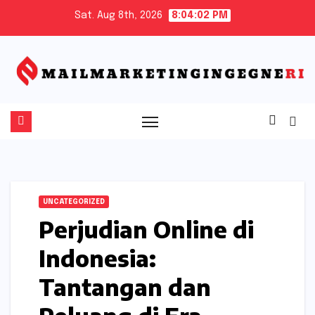
Skip
Sat. Aug 8th, 2026
8:04:03 PM
to
content
UNCATEGORIZED
Perjudian Online di
Indonesia:
Tantangan dan