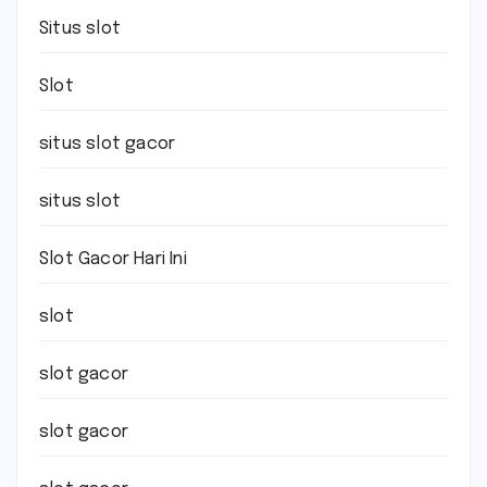
Situs slot
Slot
situs slot gacor
situs slot
Slot Gacor Hari Ini
slot
slot gacor
slot gacor