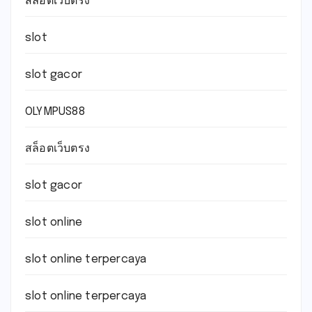
สล็อตเว็บตรง
slot
slot gacor
OLYMPUS88
สล็อตเว็บตรง
slot gacor
slot online
slot online terpercaya
slot online terpercaya