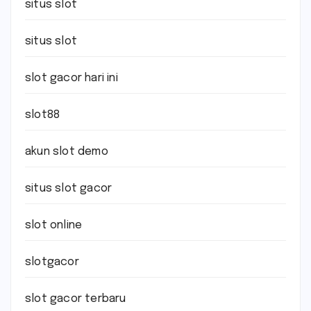
situs slot
situs slot
slot gacor hari ini
slot88
akun slot demo
situs slot gacor
slot online
slotgacor
slot gacor terbaru